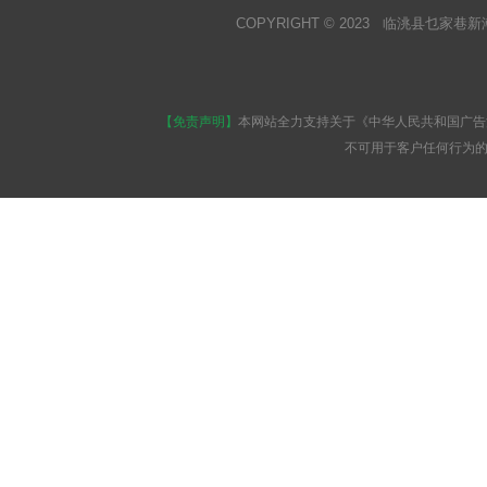
COPYRIGHT © 2023 临洮县乜家巷新
【免责声明】
本网站全力支持关于《中华人民共和国广告
不可用于客户任何行为的