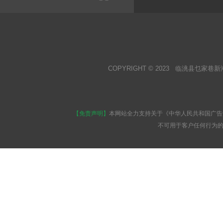
COPYRIGHT © 2023 临洮县乜家巷新
【免责声明】
本网站全力支持关于《中华人民共和国广告
不可用于客户任何行为的